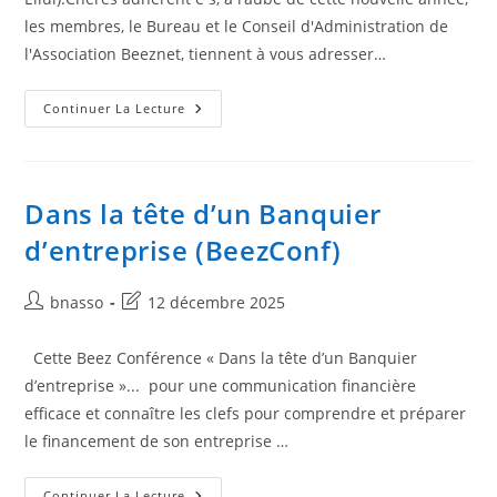
publication :
les membres, le Bureau et le Conseil d'Administration de
l'Association Beeznet, tiennent à vous adresser…
Voeux
Continuer La Lecture
2026
Association
Beeznet,
Résister
Dans la tête d’un Banquier
d’entreprise (BeezConf)
Auteur/autrice
Dernière
bnasso
12 décembre 2025
de
modification
la
de
Cette Beez Conférence « Dans la tête d’un Banquier
publication :
la
d’entreprise »... pour une communication financière
publication :
efficace et connaître les clefs pour comprendre et préparer
le financement de son entreprise …
Dans
Continuer La Lecture