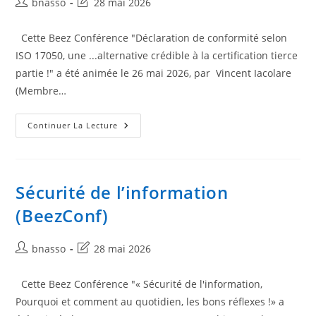
Auteur/autrice
Dernière
bnasso
28 mai 2026
de
modification
la
de
Cette Beez Conférence "Déclaration de conformité selon
publication :
la
ISO 17050, une ...alternative crédible à la certification tierce
publication :
partie !" a été animée le 26 mai 2026, par Vincent Iacolare
(Membre…
Déclaration
Continuer La Lecture
De
Conformité
Selon
Iso
17050
(BeezConf)
Sécurité de l’information
(BeezConf)
Auteur/autrice
Dernière
bnasso
28 mai 2026
de
modification
la
de
Cette Beez Conférence "« Sécurité de l'information,
publication :
la
Pourquoi et comment au quotidien, les bons réflexes !» a
publication :