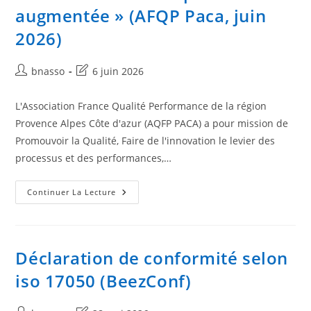
augmentée » (AFQP Paca, juin
2026)
Auteur/autrice
Dernière
bnasso
6 juin 2026
de
modification
la
de
L'Association France Qualité Performance de la région
publication :
la
Provence Alpes Côte d'azur (AQFP PACA) a pour mission de
publication :
Promouvoir la Qualité, Faire de l'innovation le levier des
processus et des performances,…
Intervention
Continuer La Lecture
« Entreprise
Augmentée »
(AFQP
Paca,
Juin
2026)
Déclaration de conformité selon
iso 17050 (BeezConf)