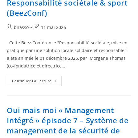
Responsabilité sociétale & sport
(BeezConf)
Auteur/autrice
Dernière
bnasso
11 mai 2026
de
modification
la
de
Cette Beez Conférence "Responsabilité sociétale, mise en
publication :
la
pratique par une solution locale solidaire et responsable "
publication :
a été animée le 01 décembre 2025, par Morgane Thomas
(co-fondatrice et directrice…
Responsabilité
Continuer La Lecture
Sociétale
&
Sport
(BeezConf)
Oui mais moi « Management
Intégré » épisode 7 – Système de
management de la sécurité de