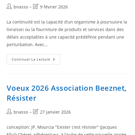
De
L’information
Auteur/autrice
Dernière
bnasso
9 février 2026
de
modification
la
de
La continuité est la capacité d’un organisme à poursuivre la
publication :
la
livraison ou la fourniture de produits et services dans des
publication :
délais acceptables à une capacité prédéfinie pendant une
perturbation. Avec…
Oui
Continuer La Lecture
Mais
Moi
«
Management
Intégré
»
Voeux 2026 Association Beeznet,
Épisode
6
Résister
–
Système
De
Management
Auteur/autrice
Dernière
bnasso
27 janvier 2026
De
de
modification
La
Continuité
la
de
D’activité
conception: JP. Mourcia "Exister c’est résister" (Jacques
publication :
la
Ellul).Chères adhérent·e·s, à l’aube de cette nouvelle année,