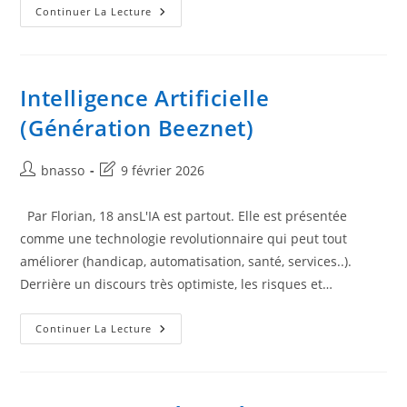
Santé-
Continuer La Lecture
Sécurité
Au
Travail,
MASE
Et
ISO45001
Intelligence Artificielle
–
ISO14001
(Génération Beeznet)
(BeezConf)
Auteur/autrice
Dernière
bnasso
9 février 2026
de
modification
la
de
Par Florian, 18 ansL'IA est partout. Elle est présentée
publication :
la
comme une technologie revolutionnaire qui peut tout
publication :
améliorer (handicap, automatisation, santé, services..).
Derrière un discours très optimiste, les risques et…
Intelligence
Continuer La Lecture
Artificielle
(Génération
Beeznet)