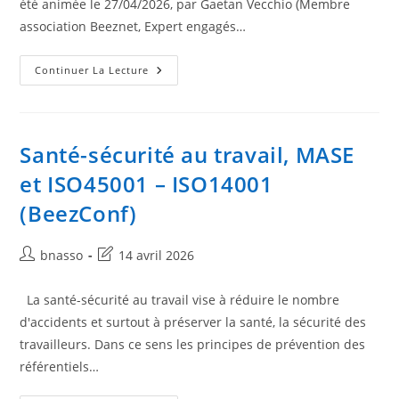
été animée le 27/04/2026, par Gaetan Vecchio (Membre
association Beeznet, Expert engagés…
Sécurité
Continuer La Lecture
De
L’information
(BeezConf)
Santé-sécurité au travail, MASE
et ISO45001 – ISO14001
(BeezConf)
Auteur/autrice
Dernière
bnasso
14 avril 2026
de
modification
la
de
La santé-sécurité au travail vise à réduire le nombre
publication :
la
d'accidents et surtout à préserver la santé, la sécurité des
publication :
travailleurs. Dans ce sens les principes de prévention des
référentiels…