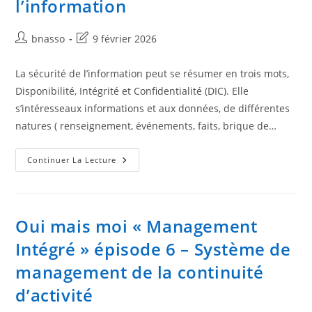
l’information
Auteur/autrice
Dernière
bnasso
9 février 2026
de
modification
la
de
La sécurité de l’information peut se résumer en trois mots,
publication :
la
Disponibilité, Intégrité et Confidentialité (DIC). Elle
publication :
s’intéresseaux informations et aux données, de différentes
natures ( renseignement, événements, faits, brique de…
Oui
Continuer La Lecture
Mais
Moi
«
Management
Intégré
»
Oui mais moi « Management
Épisode
7
Intégré » épisode 6 – Système de
–
Système
management de la continuité
De
Management
De
d’activité
La
Sécurité