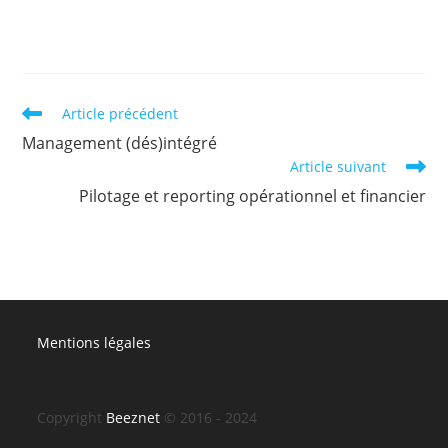
Read
Article précédent
more
Management (dés)intégré
articles
Article suivant
Pilotage et reporting opérationnel et financier
Mentions légales
Copyright
Beeznet
© 2016 - 2024