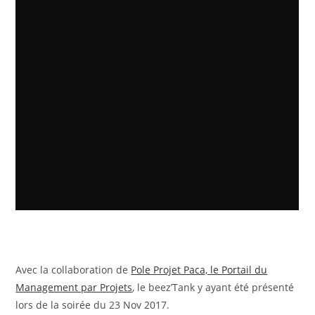
Avec la collaboration de
Pole Projet Paca, le Portail du
Management par Projets
, le beez’Tank y ayant été présenté
lors de la soirée du 23 Nov 2017.