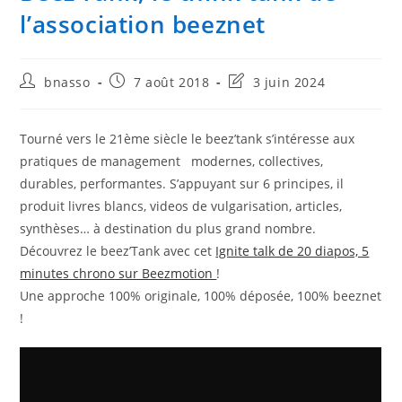
l’association beeznet
Auteur/autrice
Publication
Dernière
bnasso
7 août 2018
3 juin 2024
de
publiée :
modification
la
de
publication :
la
Tourné vers le 21ème siècle le beez’tank s’intéresse aux
publication :
pratiques de management modernes, collectives,
durables, performantes. S’appuyant sur 6 principes, il
produit livres blancs, videos de vulgarisation, articles,
synthèses… à destination du plus grand nombre.
Découvrez le beez’Tank avec cet
Ignite talk de 20 diapos, 5
minutes chrono sur Beezmotion
!
Une approche 100% originale, 100% déposée, 100% beeznet
!