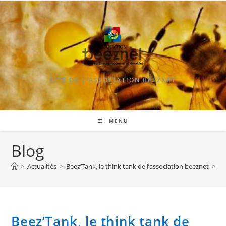
Skip
to
content
SITE DE L'ASSOCIATION BEEZNET
MENU
Blog
>
Actualités
>
Beez’Tank, le think tank de l’association beeznet
>
Beez’Tank, le think tank de