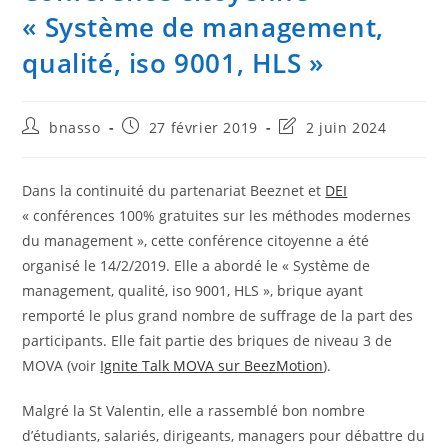
« Système de management,
qualité, iso 9001, HLS »
Auteur/autrice
Publication
Dernière
bnasso
27 février 2019
2 juin 2024
de
publiée :
modification
la
de
publication :
la
Dans la continuité du partenariat Beeznet et
DEI
publication :
« conférences 100% gratuites sur les méthodes modernes
du management », cette conférence citoyenne a été
organisé le 14/2/2019. Elle a abordé le « Système de
management, qualité, iso 9001, HLS », brique ayant
remporté le plus grand nombre de suffrage de la part des
participants. Elle fait partie des briques de niveau 3 de
MOVA (voir
Ignite Talk MOVA sur BeezMotion
).
Malgré la St Valentin, elle a rassemblé bon nombre
d’étudiants, salariés, dirigeants, managers pour débattre du