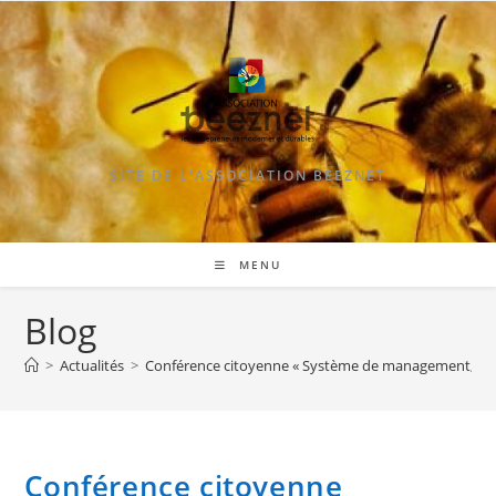
Skip
to
content
SITE DE L'ASSOCIATION BEEZNET
MENU
Blog
>
Actualités
>
Conférence citoyenne « Système de management, quali
Conférence citoyenne