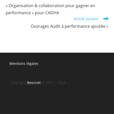
more
« Organisation & collaboration pour gagner en
articles
performance » pour CADHA
Article suivant
Ouvrages Audit à performance ajoutée »
Mentions légales
Copyright
Beeznet
© 2016 - 2024