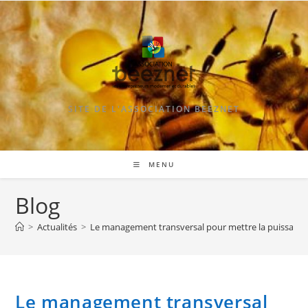
Skip
to
content
SITE DE L'ASSOCIATION BEEZNET
MENU
Blog
>
Actualités
>
Le management transversal pour mettre la puissance d
Le management transversal