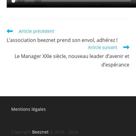
Read
Article précédent
more
L’association beeznet prend son envol, adhérez !
articles
Article suivant
Le Manager XXIe siècle, nouveau leader d’avenir et
d’espérance
Mentions légales
Copyright
Beeznet
© 2016 - 2024