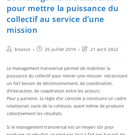
pour mettre la puissance du
collectif au service d’une
mission
Auteur/autrice
Publication
Dernière
bnasso
25 juillet 2019
21 avril 2022
de
publiée :
modification
la
de
publication :
la
Le management transversal permet de mobiliser la
publication :
puissance du collectif pour mener une mission nécessitant
un fort besoin de décloisonnement, de coordination,
d’interaction, de coopération entre les acteurs.
Pour y parvenir, la règle d’or consiste à construire un cadre
relationnel, socle de la cohésion, avant même de produire
collectivement les résultats.
Si le management transversal est un moyen sûr pour
produire un résultat, ce n’est pas tout à fait par hasard. En